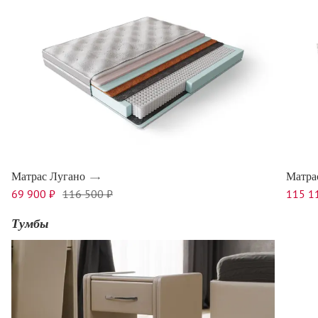
Матрас Лугано
Матра
69 900 ₽
116 500 ₽
115 1
Тумбы