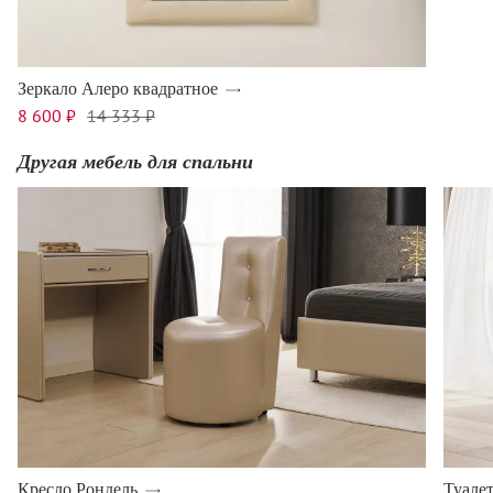
Зеркало Алеро квадратное
8 600 ₽
14 333 ₽
Другая мебель для спальни
Кресло Рондель
Туале