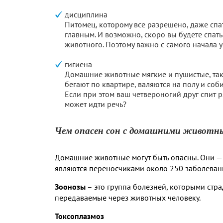
дисциплина
Питомец, которому все разрешено, даже спат
главным. И возможно, скоро вы будете спат
животного. Поэтому важно с самого начала 
гигиена
Домашние животные мягкие и пушистые, тако
бегают по квартире, валяются на полу и соб
Если при этом ваш четвероногий друг спит р
может идти речь?
Чем опасен сон с домашними живот
Домашние животные могут быть опасны. Они —
являются переносчиками около 250 заболевани
Зоонозы
– это группа болезней, которыми стр
передаваемые через животных человеку.
Токсоплазмоз