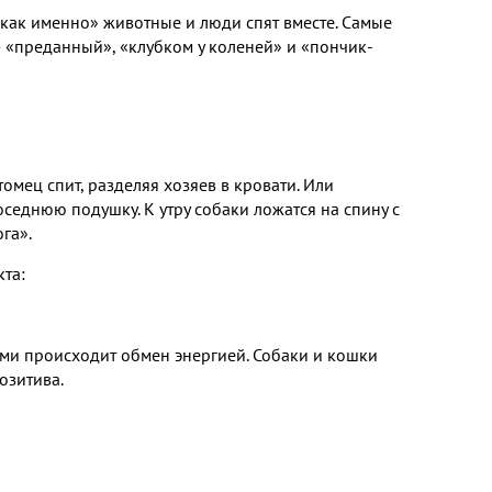
«как именно» животные и люди спят вместе. Самые
 «преданный», «клубком у коленей» и «пончик-
омец спит, разделяя хозяев в кровати. Или
седнюю подушку. К утру собаки ложатся на спину с
ога».
кта:
и происходит обмен энергией. Собаки и кошки
озитива.