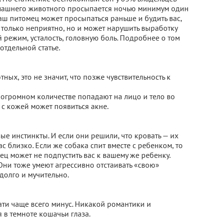
омашнего животного просыпается ночью минимум один
 Ваш питомец может просыпаться раньше и будить вас,
 только неприятно, но и может нарушить выработку
й режим, усталость, головную боль. Подробнее о том
отдельной статье.
тных, это не значит, что позже чувствительность к
 огромном количестве попадают на лицо и тело во
 с кожей может появиться акне.
вые инстинкты. И если они решили, что кровать — их
ас близко. Если же собака спит вместе с ребенком, то
мец может не подпустить вас к вашему же ребенку.
. Они тоже умеют агрессивно отстаивать «свою»
долго и мучительно.
ати чаще всего минус. Никакой романтики и
я в темноте кошачьи глаза.