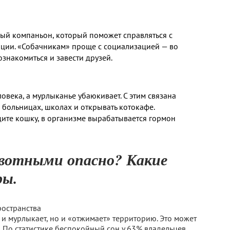
рный компаньон, который поможет справляться с
уации. «Собачникам» проще с социализацией — во
накомиться и завести друзей.
века, а мурлыканье убаюкивает. С этим связана
 больницах, школах и открывать котокафе.
адите кошку, в организме вырабатывается гормон
вотными опасно? Какие
ры.
ространства
 и мурлыкает, но и «отжимает» территорию. Это может
. По статистике беспокойный сон у 63% владельцев