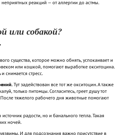
неприятных реакций — от аллергии до астмы.
й или собакой?
.
ого существа, которое можно обнять, успокаивает и
еловеком или кошкой, помогают выработке окситоцина.
 и снимается стресс.
оений.
Тут задействован все тот же окситоцин. А также
луй, только питомцы. Согласитесь, греет душу тот
а. После тяжелого рабочего дня животные помогают
источник радости, но и банального тепла. Такая
них ночей.
уязвимы. И для подсознания важно присутствие в