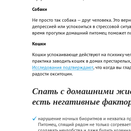
Собаки
Не просто так собака — друг человека. Это ве
депрессией или успокоиться в стрессовой сит
время прогулки домашний питомец поможет поз
Кошки
Кошки успокаивающе действуют на психику чело
практика заводить кошек в домах престарелых,
Исследования подтверждают
, что когда вы гл
радости окситоцин.
Спать с домашними жи
есть негативные факто
нарушение ночных биоритмов и нехватка п
Питомец, спящий рядом не только согревает
создавать неудобства и даже будить хозяина