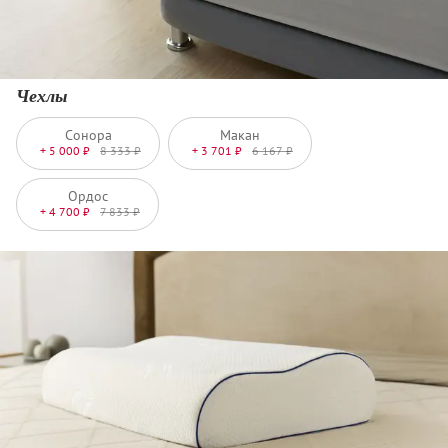
Чехлы
Сонора
Макан
+ 5 000 ₽
8 333 ₽
+ 3 701 ₽
6 167 ₽
Ордос
+ 4 700 ₽
7 833 ₽