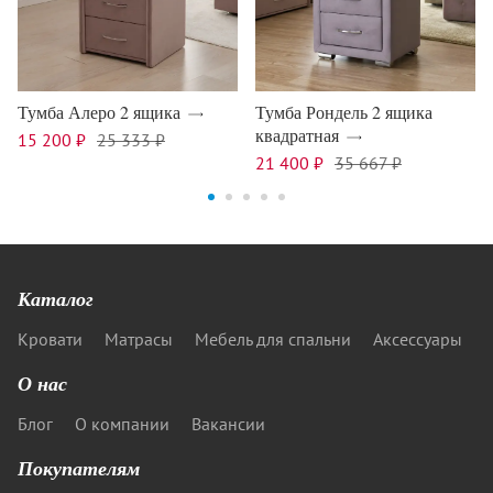
Тумба Алеро 2 ящика
Тумба Рондель 2 ящика
квадратная
15 200 ₽
25 333 ₽
21 400 ₽
35 667 ₽
Каталог
Кровати
Матрасы
Мебель для спальни
Аксессуары
О нас
Блог
О компании
Вакансии
Покупателям